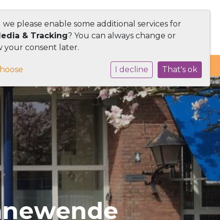
d we please enable some additional services for
Media & Tracking
? You can always change or
 your consent later.
choose
I decline
That's ok
onnewende