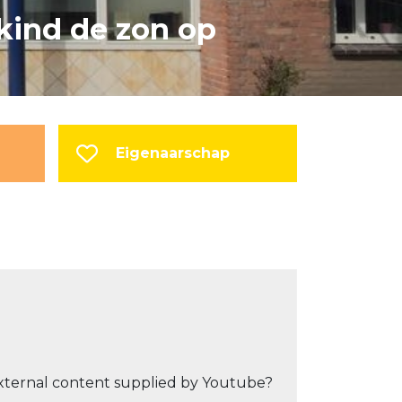
 kind de zon op
Eigenaarschap
xternal content supplied by
Youtube
?