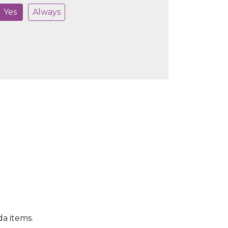
Yes
Always
a items.