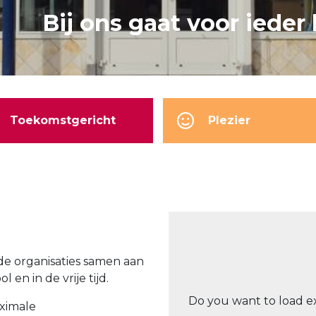
Bij ons gaat voor ieder
Toekomstgericht
Plezier
de organisaties samen aan
en in de vrije tijd.
Do you want to load e
aximale