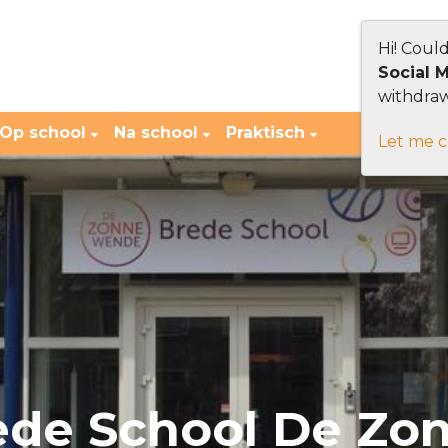
Hi! Coul
Social 
withdraw
Op school
Na school
Praktisch
Let me 
ede School De Z