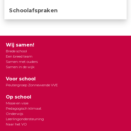
Schoolafspraken
Wij samen!
Brede school
Een breed team
Samen met ouders
Samen in de wijk
Voor school
Peutergroep Zonnewende VVE
Op school
Missie en visie
Pedagogisch klimaat
Onderwijs
Leerlingondersteuning
Naar het VO