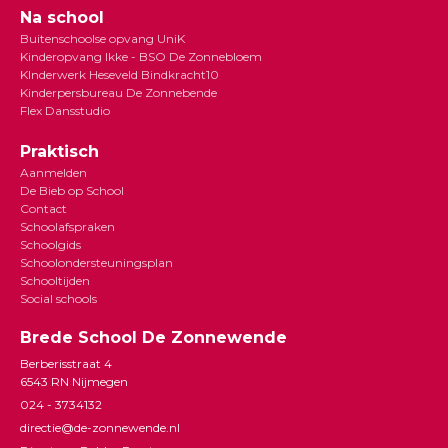
Na school
Buitenschoolse opvang UniK
Kinderopvang Ikke - BSO De Zonnebloem
KInderwerk Heseveld Bindkracht10
Kinderpersbureau De Zonnebende
Flex Dansstudio
Praktisch
Aanmelden
De Bieb op School
Contact
Schoolafspraken
Schoolgids
Schoolondersteuningsplan
Schooltijden
Social schools
Brede School De Zonnewende
Berberisstraat 4
6543 RN Nijmegen
024 - 3734132
directie@de-zonnewende.nl