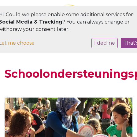
Hi! Could we please enable some additional services for
Social Media & Tracking
? You can always change or
withdraw your consent later.
Toggle navigation
Let me choose
I decline
That'
Schoolondersteunings