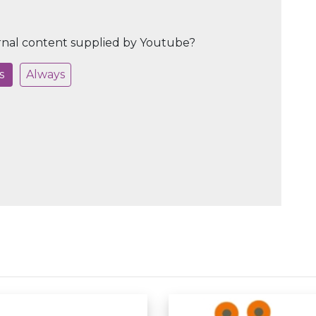
rnal content supplied by
Youtube
?
s
Always