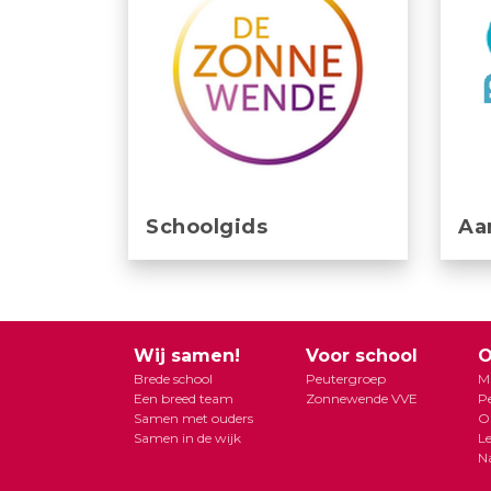
Schoolgids
Aa
Wij samen!
Voor school
O
Brede school
Peutergroep
Mi
Een breed team
Zonnewende VVE
P
Samen met ouders
O
Samen in de wijk
L
N