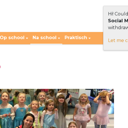
Hi! Coul
Social 
withdraw
Op school
Na school
Praktisch
Let me 
o