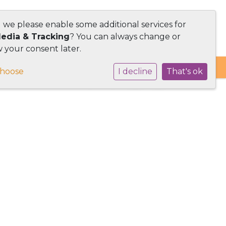
d we please enable some additional services for
Media & Tracking
? You can always change or
 your consent later.
choose
I decline
That's ok