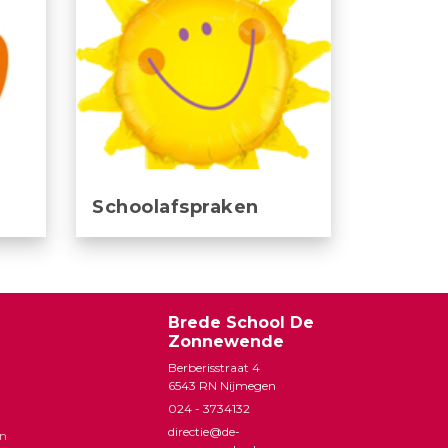
Schoolafspraken
Brede School De
Zonnewende
Berberisstraat 4
6543 RN Nijmegen
024 - 3734132
directie@de-
an