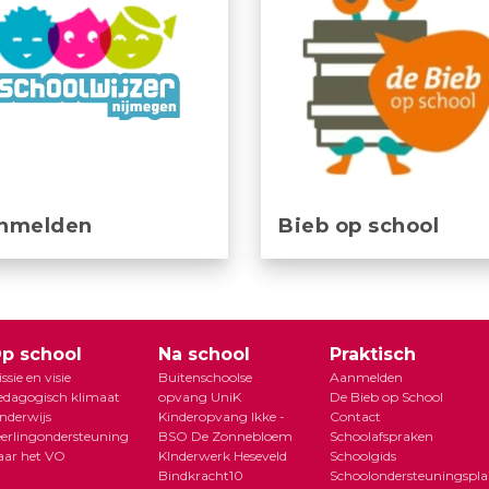
nmelden
Bieb op school
p school
Na school
Praktisch
ssie en visie
Buitenschoolse
Aanmelden
edagogisch klimaat
opvang UniK
De Bieb op School
nderwijs
Kinderopvang Ikke -
Contact
eerlingondersteuning
BSO De Zonnebloem
Schoolafspraken
aar het VO
KInderwerk Heseveld
Schoolgids
Bindkracht10
Schoolondersteuningspl